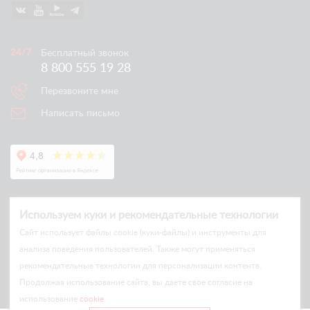
Бесплатный звонок
8 800 555 19 28
Перезвоните мне
Написать письмо
Используем куки и рекомендательные технологии
Cайт использует файлы cookie (куки-файлы) и инструменты для
анализа поведения пользователей. Также могут применяться
рекомендательные технологии для персонализации контента.
© Arlift 2026
Продолжая использование сайта, вы даете свое согласие на
All rights reserved
использование
cookie
.