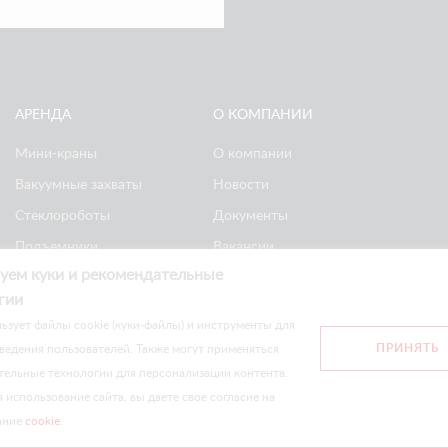
АРЕНДА
О КОМПАНИИ
Мини-краны
О компании
Вакуумные захваты
Новости
Стеклороботы
Документы
Подъемники
Вакансии
уем куки и рекомендательные
Ножничные
Реквизиты
гии
подъемники
Политика
ьзует файлы cookie (куки-файлы) и инструменты для
конфиденциальности
ПРИНЯТЬ
ведения пользователей. Также могут применяться
тельные технологии для персонализации контента.
сайте носят информационный характер и не являются публичной оф
использование сайта, вы даете свое согласие на
ание
cookie
.