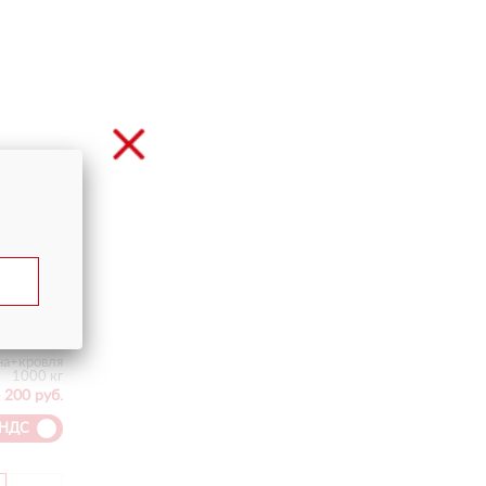
LIFTER
на+кровля
1000 кг
 200 руб.
 НДС