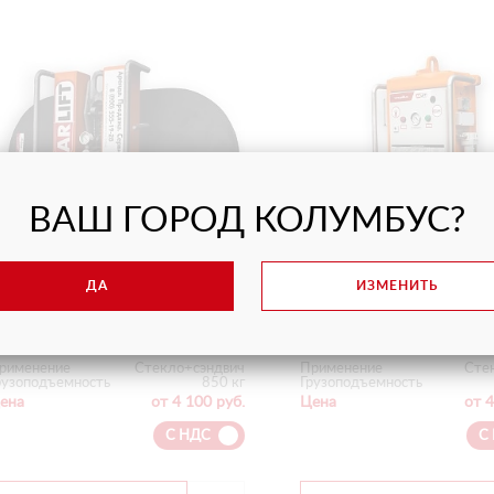
ВАШ ГОРОД КОЛУМБУС?
ДА
ИЗМЕНИТЬ
ВАКУУМНЫЙ ЗАХВАТ ARLIFTER
ВАКУУМНЫЙ ЗАХВАТ AR
GS-850
SP-4
рименение
Стекло+сэндвич
Применение
Сте
рузоподъемность
850 кг
Грузоподъемность
ена
от 4 100 руб.
Цена
от 4
С НДС
С