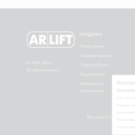
ПРОДАЖА
Мини-краны
Спайдер-вышки
© Arlift 2026
Стеклороботы
All rights reserved
Подъемники
Использ
Ножничные
техноло
подъемники
Cайт испол
анализа по
рекоменда
Все цены и условия на 
Продолжая 
использов