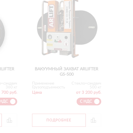
LIFTER
ВАКУУМНЫЙ ЗАХВАТ ARLIFTER
GS-500
о+сэндвич
Применение
Стекло+сэндвич
360 кг
Грузоподъемность
500 кг
 700 руб.
Цена
от 3 200 руб.
 НДС
С НДС
ПОДРОБНЕЕ