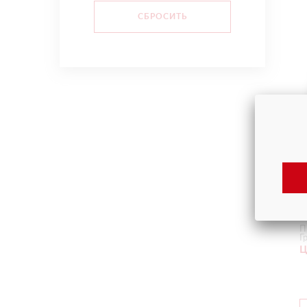
П
Г
Ц