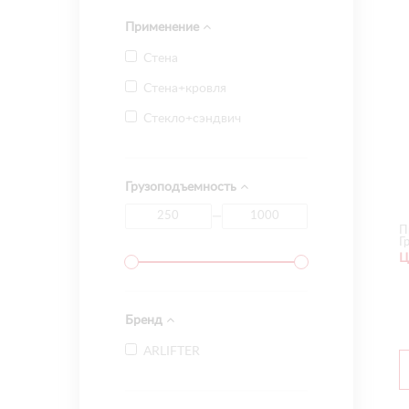
Применение
Стена
Стена+кровля
Стекло+сэндвич
Грузоподъемность
—
П
Г
Ц
Бренд
ARLIFTER