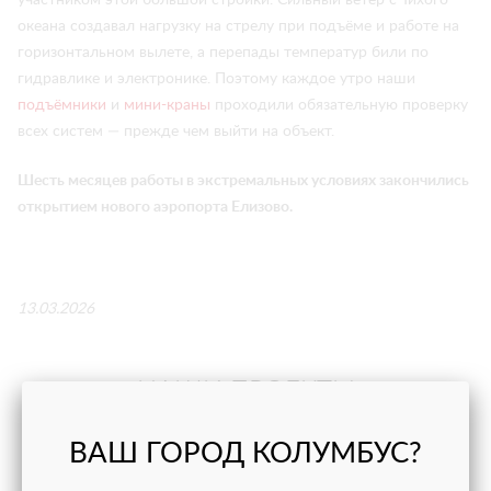
участником этой большой стройки. Сильный ветер с Тихого
океана создавал нагрузку на стрелу при подъёме и работе на
горизонтальном вылете, а перепады температур били по
гидравлике и электронике. Поэтому каждое утро наши
подъёмники
и
мини-краны
проходили обязательную проверку
всех систем — прежде чем выйти на объект.
Шесть месяцев работы в экстремальных условиях закончились
открытием нового аэропорта Елизово.
13.03.2026
НАШИ ПРОЕКТЫ
ВАШ ГОРОД КОЛУМБУС?