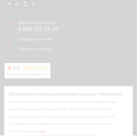
Бесплатный звонок
8 800 555 19 28
Перезвоните мне
Написать письмо
Используем куки и рекомендательные технологии
Cайт использует файлы cookie (куки-файлы) и инструменты для
анализа поведения пользователей. Также могут применяться
рекомендательные технологии для персонализации контента.
© Arlift 2026
Продолжая использование сайта, вы даете свое согласие на
All rights reserved
использование
cookie
.